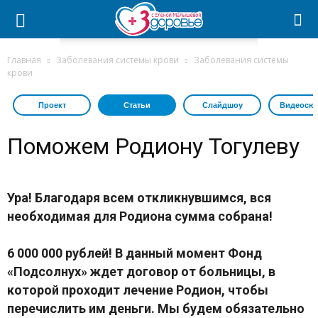
Главная
Заболевания системы крови
Заболевания системы
крови
Проект
Статьи
Слайдшоу
Видеосю
Поможем Родиону Тогулеву
Ура! Благодаря всем откликнувшимся, вся
необходимая для Родиона сумма собрана!
6 000 000 рублей! В данный момент Фонд
«Подсолнух» ждет договор от больницы, в
которой проходит лечение Родион, чтобы
перечислить им деньги. Мы будем обязательно