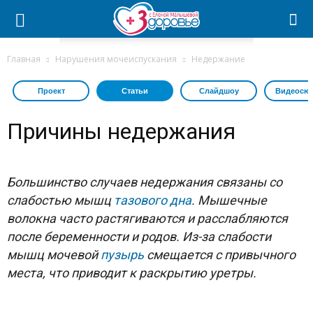
Главная
Нарушения мочеиспускания
Недержание
Проект
Статьи
Слайдшоу
Видеосю
Причины недержания
Большинство случаев недержания связаны со
слабостью мышц
тазового дна
. Мышечные
волокна часто растягиваются и расслабляются
после беременности и родов. Из-за слабости
мышц мочевой
пузырь
смещается с привычного
места, что приводит к раскрытию уретры.