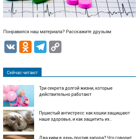
Понравился наш материала? Расскажите друзьям:
VK
Odnoklassniki
Telegram
Copy
Link
Сейчас читают
Три секрета долгой жизни, которые
действительно работают
Пушистый антистресс: как кошки защищают
наше здоровье, и как защитить их...
Два киви в день против запора? Что говорит