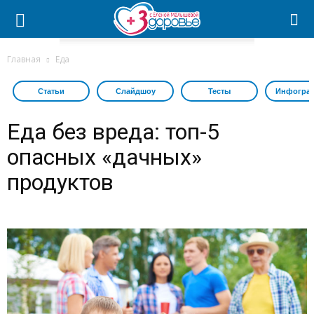
Главная
Еда
Статьи
Слайдшоу
Тесты
Инфогра
Еда без вреда: топ-5
опасных «дачных»
продуктов