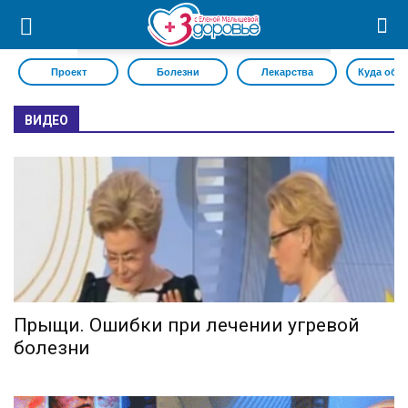
Проект
Болезни
Лекарства
Куда обр
ВИДЕО
Прыщи. Ошибки при лечении угревой
болезни