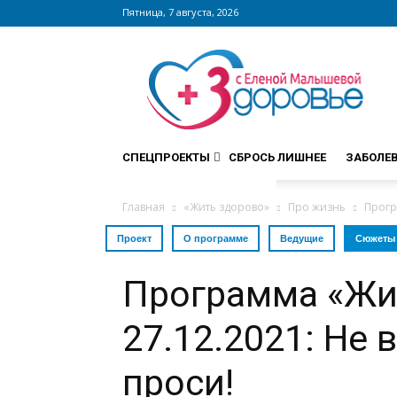
Пятница, 7 августа, 2026
Сайт
zdorovieinfo.ru
–
крупнейший
медицинский
интернет-
СПЕЦПРОЕКТЫ
СБРОСЬ ЛИШНЕЕ
ЗАБОЛЕ
портал
России
Главная
«Жить здорово»
Про жизнь
Прогр
Проект
О программе
Ведущие
Сюжеты
Программа «Жи
27.12.2021: Не в
проси!