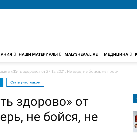
ВАНИЯ
НАШИ МАТЕРИАЛЫ
MALYSHEVA.LIVE
МЕДИЦИНА
амма «Жить здорово» от 27.12.2021: Не верь, не бойся, не проси!
Стать участником
ть здорово» от
ерь, не бойся, не