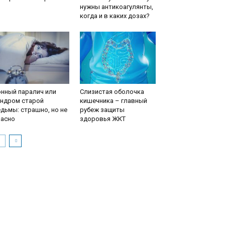
нужны антикоагулянты,
когда и в каких дозах?
нный паралич или
Слизистая оболочка
индром старой
кишечника – главный
дьмы: страшно, но не
рубеж защиты
пасно
здоровья ЖКТ