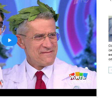
Со
с
ве
о