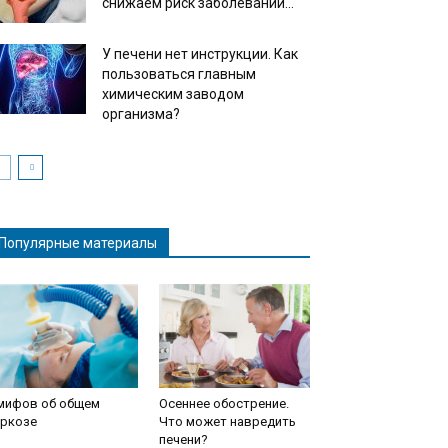
снижаем риск заболеваний...
У печени нет инструкции. Как
пользоваться главным
химическим заводом
организма?
Популярные материалы
 мифов об общем
Осеннее обострение.
аркозе
Что может навредить
печени?