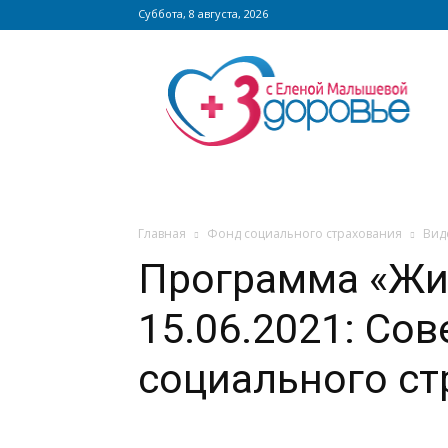
Суббота, 8 августа, 2026
Сайт
zdorovieinfo.ru
–
крупнейший
медицинский
интернет-
портал
России
Главная
Фонд социального страхования
Вид
Программа «Жи
15.06.2021: Сов
социального ст