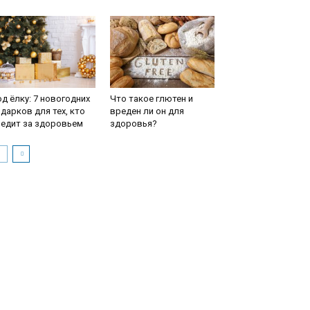
д ёлку: 7 новогодних
Что такое глютен и
дарков для тех, кто
вреден ли он для
ледит за здоровьем
здоровья?