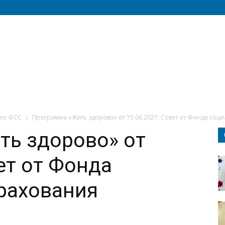
ео ФСС
Программа «Жить здорово» от 15.06.2021: Совет от Фонда соц
ть здорово» от
ет от Фонда
рахования