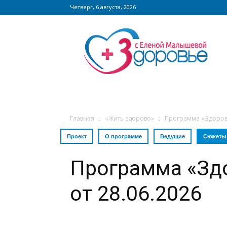
Четверг, 6 августа, 2026
Сайт
zdorovieinfo.ru
–
крупнейший
медицинский
интернет-
портал
России
Главная
«Жить здорово»
Программа «Здоровь
Проект
О программе
Ведущие
Сюжеты
Программа «Зд
от 28.06.2026