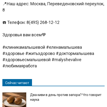
📍Наш адрес: Москва, Переведеновский переулок,
8
☎️ Телефон: 8(495) 268-12-12
Здоровья вам всем💙
#клиникамалышевой #еленамалышева
#здоровье #житьздорово #доктормалышева
#здоровьесмалышевой #malyshevalive
#любимаяработа
Сейчас читают
Два киви в день против запора? Что говорит
наука