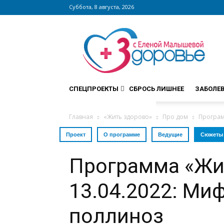
Суббота, 8 августа, 2026
Сайт
zdorovieinfo.ru
–
крупнейший
медицинский
интернет-
СПЕЦПРОЕКТЫ
СБРОСЬ ЛИШНЕЕ
ЗАБОЛЕ
портал
России
Главная
«Жить здорово»
Про дом
Програм
Проект
О программе
Ведущие
Сюжеты
Программа «Жи
13.04.2022: Ми
поллиноз