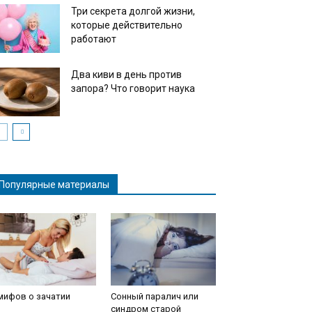
Три секрета долгой жизни,
которые действительно
работают
Два киви в день против
запора? Что говорит наука
Популярные материалы
мифов о зачатии
Сонный паралич или
синдром старой