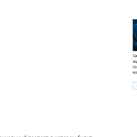
Си
жд
г
к