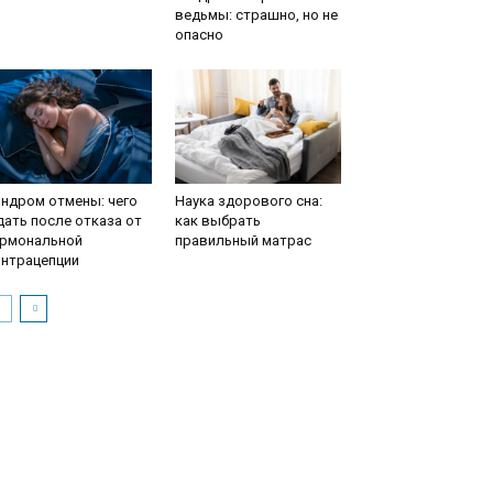
ведьмы: страшно, но не
опасно
ндром отмены: чего
Наука здорового сна:
ать после отказа от
как выбрать
ормональной
правильный матрас
онтрацепции