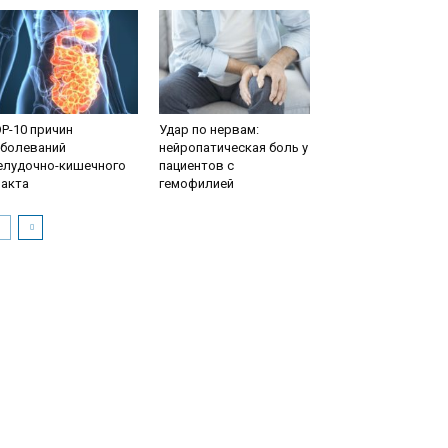
P-10 причин
Удар по нервам:
аболеваний
нейропатическая боль у
елудочно-кишечного
пациентов с
ракта
гемофилией