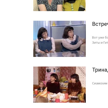
Встре
Вот уже б
Зиты и Ги
Трина
Сиамским 