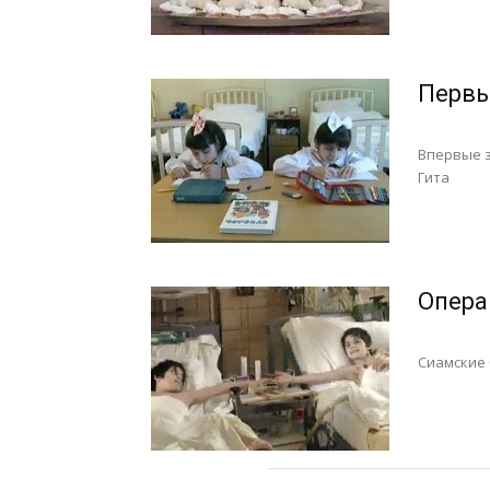
Первы
Впервые з
Гита
Опера
Сиамские 