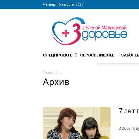
Четверг, 6 августа, 2026
Сайт
zdorovieinfo.ru
–
крупнейший
медицинский
интернет-
СПЕЦПРОЕКТЫ
СБРОСЬ ЛИШНЕЕ
ЗАБОЛЕ
портал
России
Главная
Архив
7 лет
В 2003 го