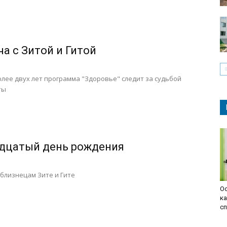
ча с Зитой и Гитой
олее двух лет программа "Здоровье" следит за судьбой
ты
дцатый день рождения
близнецам Зите и Гите
О
ка
сп