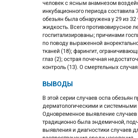
человек с ясным анамнезом воздей
инкубационного периода составила 7
обезьян была обнаружена у 29 из 32
жидкость. Всего противовирусное ле
госпитализированы; причинами госп
по поводу выраженной аноректально
тканей (18); фарингит, ограничиваю
глаз (2); острая почечная недостато
контроль (13). О смертельных случа
ВЫВОДЫ
В этой серии случаев оспа обезьян
дерматологическими и системными
Одновременное выявление случаев з
традиционно была эндемичной, под
выявления и диагностики случаев 
распространения среди населения.