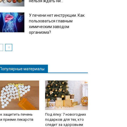
нельзя ждать ни...
У печени нет инструкции. Как
пользоваться главным
химическим заводом
организма?
Популярные материалы
к защитить печень
Под ёлку: 7 новогодних
и приеме лекарств
подарков для тех, кто
следит за здоровьем