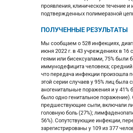
проявления, клиническое течение и
подтвержденных полимеразной цепн
ПОЛУЧЕННЫЕ РЕЗУЛЬТАТЫ
Мы сообщаем о 528 инфекциях, диаг
июня 2022 г. в 43 учреждениях в 16
геями или бисексуалами, 75% были 
иммунодефицита человека; средний 
что передача инфекции произошла п
этой серии случаев у 95% лиц была с
аногенитальные поражения и у 41% 
было одно генитальное поражение)
предшествующие сыпи, включали лихо
головную боль (27%); лимфаденопат
56%). Сопутствующие инфекции, пе
зарегистрированы у 109 из 377 чело