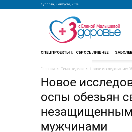
Суббота, 8 августа, 2026
Сайт
zdorovieinfo.ru
–
крупнейший
медицинский
интернет-
СПЕЦПРОЕКТЫ
СБРОСЬ ЛИШНЕЕ
ЗАБОЛЕ
портал
России
Главная
Тема недели
Новое исследование: 
Новое исследов
оспы обезьян с
незащищенным
мужчинами