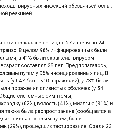
 исходы вирусных инфекций обезьяньей оспы,
ой реакцией.
ностированных в период с 27 апреля по 24
 странах. В целом 98% инфицированных были
белыми, а 41% были заражены вирусом
возраст составлял 38 лет. Предполагалось,
оловым путем у 95% инфицированных лиц. В
ыпь (у 64% было <10 поражений), у 73% были
были поражения слизистых оболочек (у 54
. Общие системные симптомы,
радку (62%), вялость (41%), миалгию (31%) и
ия также была распространена (сообщается в
редающиеся половым путем, были
век (29%), прошедших тестирование. Среди 23