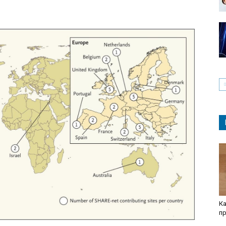
Ка
пр