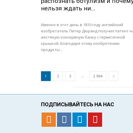
распознать ботулизм и почем
нельзя ждать ни...
Именно в этот день в 1810 году английский
изобретатель Питер Дюранд получил патент н
жестяную консервную банку с герметичной
крышкой. Благодаря этому изобретению
продукты...
...
1
2
3
2 994
ПОДПИСЫВАЙТЕСЬ НА НАС