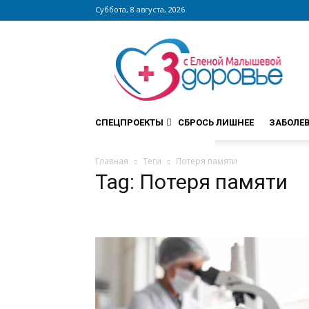
Суббота, 8 августа, 2026
Сайт
zdorovieinfo.ru
–
крупнейший
медицинский
интернет-
СПЕЦПРОЕКТЫ
СБРОСЬ ЛИШНЕЕ
ЗАБОЛЕ
портал
России
Главная
Теги
Потеря памяти
Tag: Потеря памяти