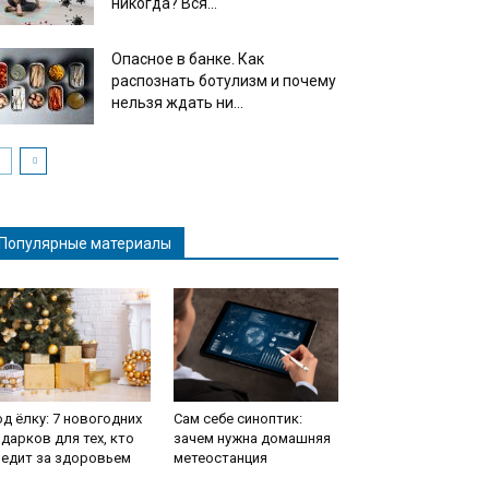
никогда? Вся...
Опасное в банке. Как
распознать ботулизм и почему
нельзя ждать ни...
Популярные материалы
д ёлку: 7 новогодних
Сам себе синоптик:
дарков для тех, кто
зачем нужна домашняя
ледит за здоровьем
метеостанция