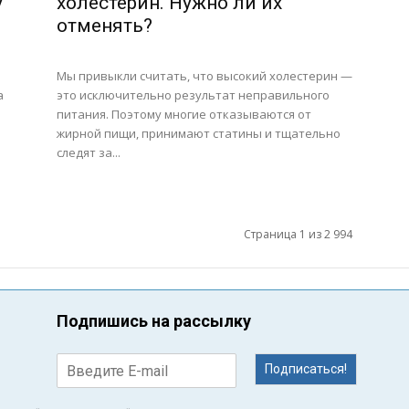
у
холестерин. Нужно ли их
отменять?
Мы привыкли считать, что высокий холестерин —
а
это исключительно результат неправильного
питания. Поэтому многие отказываются от
жирной пищи, принимают статины и тщательно
следят за...
Страница 1 из 2 994
Подпишись на рассылку
Подписаться!