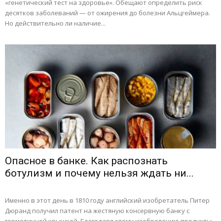
«генетический тест на здоровье». Обещают определить риск
десятков заболеваний — от ожирения до болезни Альцгеймера.
Но действительно ли наличие...
Опасное в банке. Как распознать
ботулизм и почему нельзя ждать ни...
Именно в этот день в 1810 году английский изобретатель Питер
Дюранд получил патент на жестяную консервную банку с