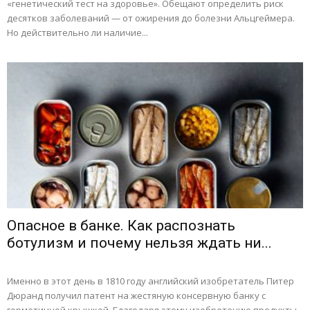
«генетический тест на здоровье». Обещают определить риск
десятков заболеваний — от ожирения до болезни Альцгеймера.
Но действительно ли наличие...
Опасное в банке. Как распознать
ботулизм и почему нельзя ждать ни...
Именно в этот день в 1810 году английский изобретатель Питер
Дюранд получил патент на жестяную консервную банку с