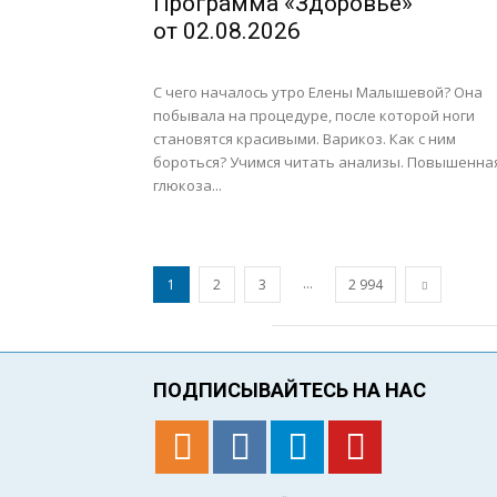
Программа «Здоровье»
от 02.08.2026
С чего началось утро Елены Малышевой? Она
побывала на процедуре, после которой ноги
становятся красивыми. Варикоз. Как с ним
бороться? Учимся читать анализы. Повышенна
глюкоза...
...
1
2
3
2 994
ПОДПИСЫВАЙТЕСЬ НА НАС