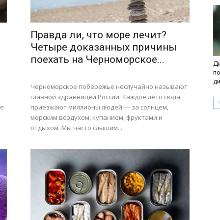
Правда ли, что море лечит?
Четыре доказанных причины
поехать на Черноморское...
Ди
по
д
Черноморское побережье неслучайно называют
й
главной здравницей России. Каждое лето сюда
ое
приезжают миллионы людей — за солнцем,
морским воздухом, купанием, фруктами и
отдыхом. Мы часто слышим...