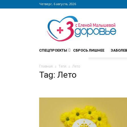
Четверг, 6 августа, 2026
Сайт
zdorovieinfo.ru
–
крупнейший
медицинский
интернет-
СПЕЦПРОЕКТЫ
СБРОСЬ ЛИШНЕЕ
ЗАБОЛЕ
портал
России
Главная
Теги
Лето
Tag: Лето