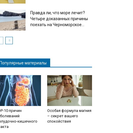
Правда ли, что море лечит?
Четыре доказанных причины
поехать на Черноморское...
Популярные материалы
P-10 причин
Особая формула магния
аболеваний
– секрет вашего
елудочно-кишечного
спокойствия
ракта