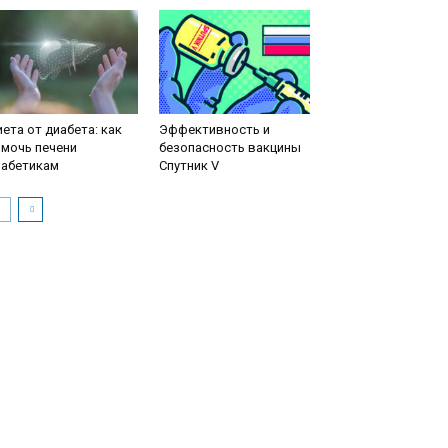
ета от диабета: как
Эффективность и
мочь печени
безопасность вакцины
иабетикам
Спутник V