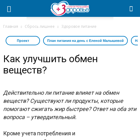
Главная
Сбрось лишнее
Здоровое питание
Проект
План питания на день с Еленой Малышевой
На
Как улучшить обмен
веществ?
Действительно ли
питание
влияет на обмен
веществ? Существуют ли продукты, которые
помогают сжигать жир быстрее? Ответ на оба эти
вопроса – утвердительный.
Кроме учета потребления и