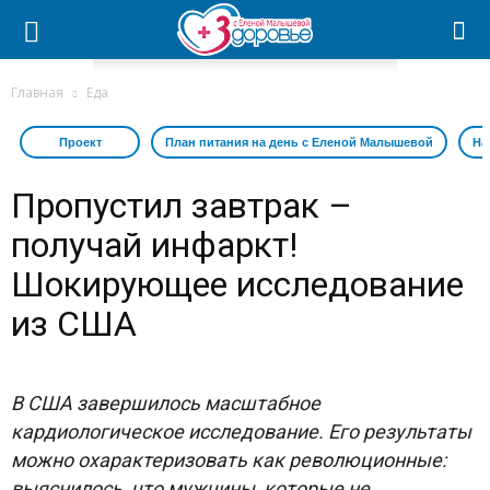
Главная
Еда
Проект
План питания на день с Еленой Малышевой
На
Пропустил завтрак –
получай инфаркт!
Шокирующее исследование
из США
В США завершилось масштабное
кардиологическое исследование. Его результаты
можно охарактеризовать как революционные:
выяснилось, что мужчины, которые не