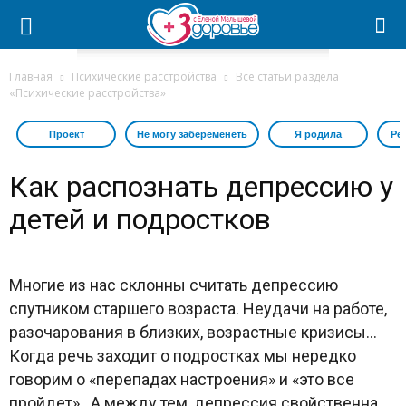
Главная
Психические расстройства
Все статьи раздела
«Психические расстройства»
Проект
Не могу забеременеть
Я родила
Ре
Как распознать депрессию у
детей и подростков
Многие из нас склонны считать депрессию
спутником старшего возраста. Неудачи на работе,
разочарования в близких, возрастные кризисы…
Когда речь заходит о подростках мы нередко
говорим о «перепадах настроения» и «это все
пройдет». А между тем, депрессия свойственна