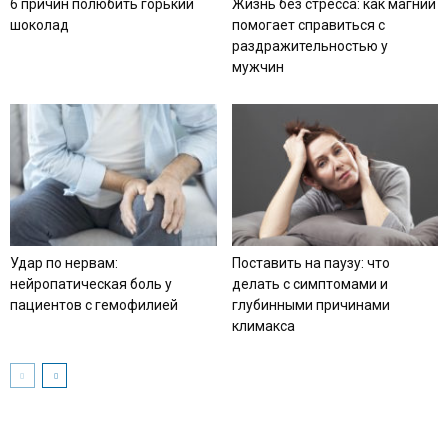
6 причин полюбить горький
Жизнь без стресса: как магний
шоколад
помогает справиться с
раздражительностью у
мужчин
Удар по нервам:
Поставить на паузу: что
нейропатическая боль у
делать с симптомами и
пациентов с гемофилией
глубинными причинами
климакса