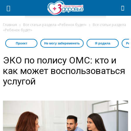
Главная
Все статьи раздела «Ребенок будет»
Все статьи раздела
«Ребенок будет»
Проект
Не могу забеременеть
Я родила
Ре
ЭКО по полису ОМС: кто и
как может воспользоваться
услугой