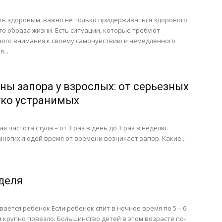
ь здоровым, важно не только придерживаться здорового
го образа жизни. Есть ситуации, которые требуют
ого внимания к своему самочувствию и немедленного
...
ны запора у взрослых: от серьезных
гко устранимых
я частота стула – от 3 раз в день до 3 раз в неделю.
многих людей время от времени возникает запор. Какие...
еделя
вается ребенок Если ребенок спит в ночное время по 5 – 6
м крупно повезло. Большинство детей в этом возрасте по-