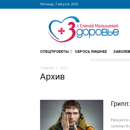
Пятница, 7 августа, 2026
Сайт
zdorovieinfo.ru
–
крупнейший
медицинский
интернет-
СПЕЦПРОЕКТЫ
СБРОСЬ ЛИШНЕЕ
ЗАБОЛЕ
портал
России
Главная
2012
Архив
Грипп
Рискуете 
сезоне? К