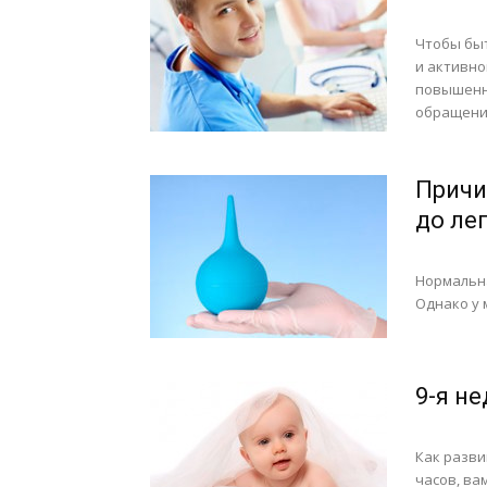
Чтобы быт
и активно
повышенн
обращения
Причи
до ле
Нормальна
Однако у 
9-я н
Как разви
часов, ва