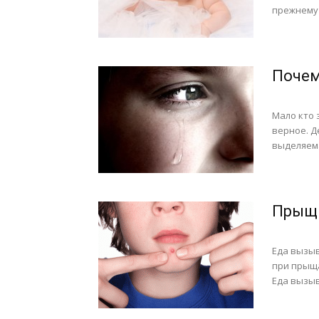
прежнему 
Почем
Мало кто 
верное. Д
выделяемая
Прыщи
Еда вызы
при прыща
Еда вызыв