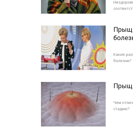
Нездоровы
соответст
Прыщи
болез
Какие ра
болезни?
Прыщи
Чем отлич
стадию?