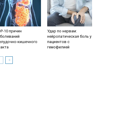
P-10 причин
Удар по нервам:
аболеваний
нейропатическая боль у
елудочно-кишечного
пациентов с
ракта
гемофилией