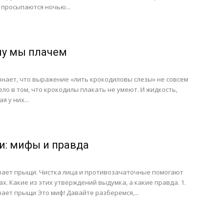
просыпаются ночью...
у мы плачем
знает, что выражение «лить крокодиловы слезы» не совсем
ело в том, что крокодилы плакать не умеют. И жидкость,
 у них...
: мифы и правда
вает прыщи. Чистка лица и противозачаточные помогают
х. Какие из этих утверждений выдумка, а какие правда. 1.
ает прыщи Это миф! Давайте разберемся,...