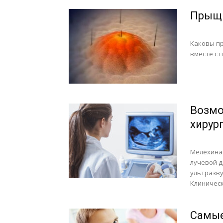
Прыщи
Каковы п
вместе с 
Возмо
хирур
Мелёхина
лучевой д
ультразву
Клиническ
Самые