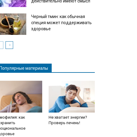
действительно имеют смысл
Черный тмин: как обычная
специя может поддерживать
здоровье
Популярные материалы
мофилия: как
Не хватает энергии?
охранить
Проверь печень!
моциональное
доровье