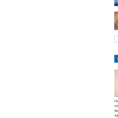
Ге
с
э
з