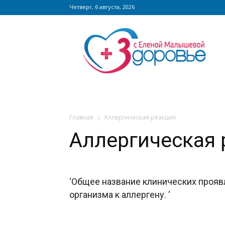
Четверг, 6 августа, 2026
Сайт
zdorovieinfo.ru
–
крупнейший
медицинский
интернет-
портал
России
Главная
Аллергическая реакция
Аллергическая 
‘Общее название клинических проя
организма к аллергену. ‘