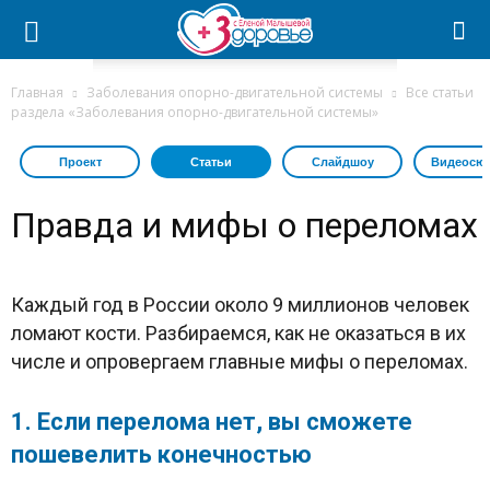
Главная
Заболевания опорно-двигательной системы
Все статьи
раздела «Заболевания опорно-двигательной системы»
Проект
Статьи
Слайдшоу
Видеосю
Правда и мифы о переломах
Каждый год в России около 9 миллионов человек
ломают кости. Разбираемся, как не оказаться в их
числе и опровергаем главные мифы о переломах.
1. Если перелома нет, вы сможете
пошевелить конечностью