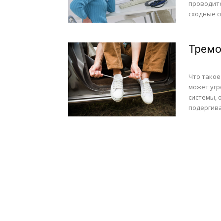
проводитс
сходные с
Тремо
Что такое
может угр
системы, 
подергива