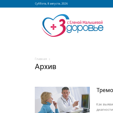
Суббота, 8 августа, 2026
Сайт
zdorovieinfo.ru
–
крупнейший
медицинский
интернет-
портал
России
Главная
Архив
Тремо
Как выяви
диагности