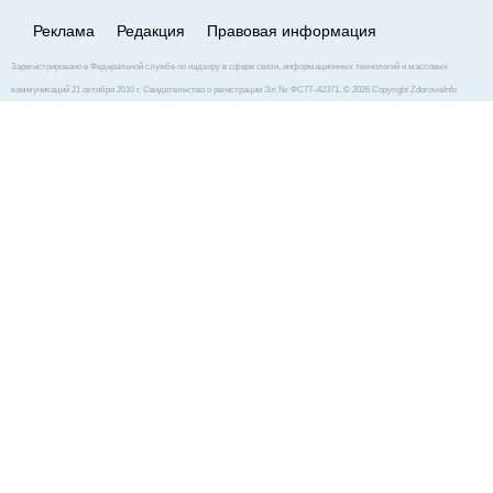
Реклама
Редакция
Правовая информация
Зарегистрировано в Федеральной службе по надзору в сфере связи, информационных технологий и массовых
коммуникаций 21 октября 2010 г. Свидетельство о регистрации Эл № ФС77–42371. © 2026 Copyright ZdorovieInfo