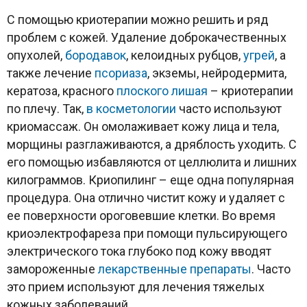
С помощью криотерапии можно решить и ряд
проблем с кожей. Удаление доброкачественных
опухолей,
бородавок
, келоидных рубцов,
угрей
, а
также лечение
псориаза
, экземы, нейродермита,
кератоза, красного
плоского лишая
– криотерапии
по плечу. Так,
в косметологии
часто используют
криомассаж. Он омолаживает кожу лица и тела,
морщины разглаживаются, а дряблость уходить. С
его помощью избавляются от целлюлита и лишних
килограммов. Криопилинг – еще одна популярная
процедура. Она отлично чистит кожу и удаляет с
ее поверхности ороговевшие клетки. Во время
криоэлектрофареза при помощи пульсирующего
электрического тока глубоко под кожу вводят
замороженные
лекарственные препараты
. Часто
это прием используют для лечения тяжелых
кожных заболеваний.