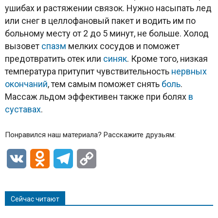
ушибах и растяжении связок. Нужно насыпать лед
или снег в целлофановый пакет и водить им по
больному месту от 2 до 5 минут, не больше. Холод
вызовет
спазм
мелких сосудов и поможет
предотвратить отек или
синяк
. Кроме того, низкая
температура притупит чувствительность
нервных
окончаний
, тем самым поможет снять
боль
.
Массаж льдом эффективен также при болях
в
суставах
.
Понравился наш материала? Расскажите друзьям:
VK
Odnoklassniki
Telegram
Copy
Link
Сейчас читают