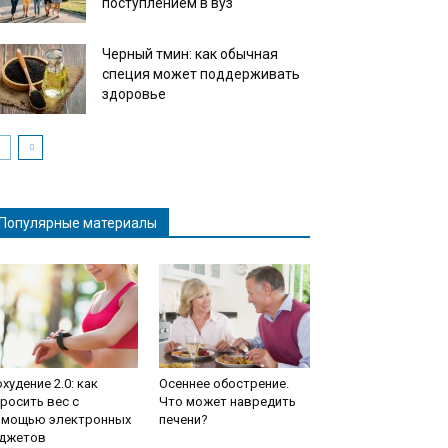
поступлением в вуз
Черный тмин: как обычная
специя может поддерживать
здоровье
Популярные материалы
худение 2.0: как
Осеннее обострение.
росить вес с
Что может навредить
омощью электронных
печени?
аджетов