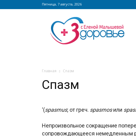
Пятница, 7 августа, 2026
Сайт
zdorovieinfo.ru
–
крупнейший
медицинский
интернет-
портал
России
Главная
Спазм
Спазм
‘(
spasmus
; от греч.
spasmos
или
spa
Непроизвольное сокращение попере
сопровождающееся немедленным р