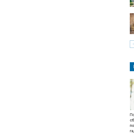
По
сб
п
г