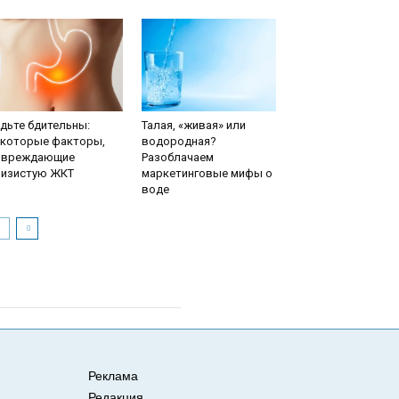
дьте бдительны:
Талая, «живая» или
екоторые факторы,
водородная?
овреждающие
Разоблачаем
лизистую ЖКТ
маркетинговые мифы о
воде
Реклама
Редакция