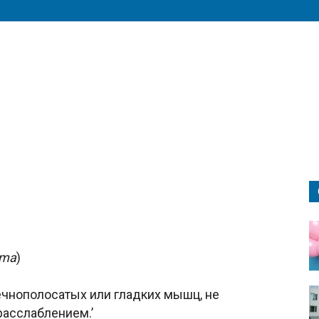
sma
)
чнополосатых или гладких мышц, не
асслаблением.’