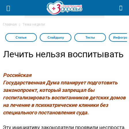
Главная
Тема недели
Статьи
Слайдшоу
Тесты
Инфогра
Лечить нельзя воспитывать
Российская
Государственная Дума планирует подготовить
законопроект, который запрещал бы
госпитализировать воспитанников детских домов
на лечение в психиатрические клиники без
специального постановления суда.
Эту инициативу законодатели проявили неспроста.