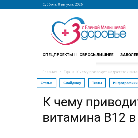
Суббота, 8 августа, 2026
Сайт
zdorovieinfo.ru
–
крупнейший
медицинский
интернет-
СПЕЦПРОЕКТЫ
СБРОСЬ ЛИШНЕЕ
ЗАБОЛЕ
портал
России
Главная
Еда
К чему приводит недостаток вит
Статьи
Слайдшоу
Тесты
Инфографики
К чему приводи
витамина В12 в