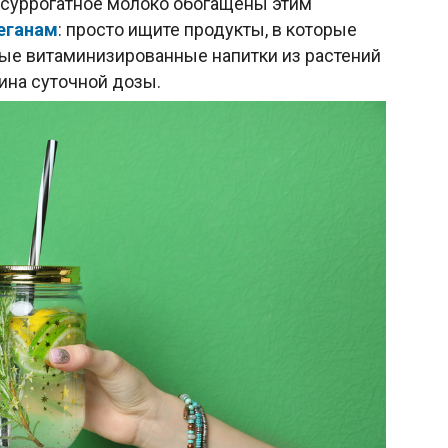
 суррогатное молоко обогащены этим
еганам
: просто ищите продукты, в которые
ые витаминизированные напитки из растений
вина суточной дозы.