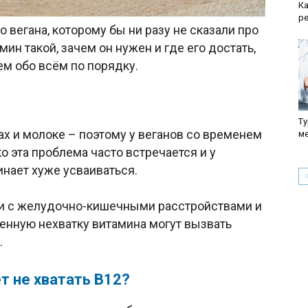
Ка
р
о вегана, которому бы ни разу не сказали про
мин такой, зачем он нужен и где его достать,
ем обо всём по порядку.
Ту
х и молоке – поэтому у веганов со временем
м
о эта проблема часто встречается и у
нает хуже усваиваться.
ди с желудочно-кишечными расстройствами и
еменную нехватку витамина могут вызвать
.
т не хватать В12?