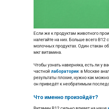
Если же к продуктам животного про
налегайте на них. Больше всего B12 
молочных продуктах. Один стакан о
мкг витамина.
Чтобы узнать наверняка, есть ли у в
частной
лаборатории
: в Москве ана
результаты плохие, нужно как можно
он приведёт к необратимым послед
Что именно произойдёт?
Витамин B12 сильно влияет на наше