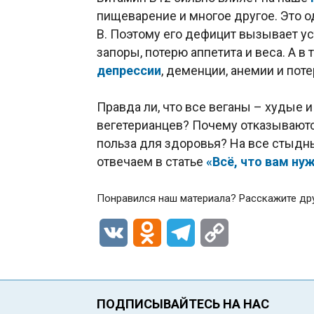
пищеварение и многое другое. Это 
В. Поэтому его дефицит вызывает ус
запоры, потерю аппетита и веса. А 
депрессии
, деменции, анемии и поте
Правда ли, что все веганы – худые 
вегетерианцев? Почему отказываются
польза для здоровья? На все стыдн
отвечаем в статье
«Всё, что вам ну
Понравился наш материала? Расскажите др
VK
Odnoklassniki
Telegram
Copy
Link
ПОДПИСЫВАЙТЕСЬ НА НАС