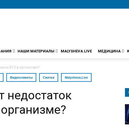
ВАНИЯ
НАШИ МАТЕРИАЛЫ
MALYSHEVA.LIVE
МЕДИЦИНА
амина В12 в организме?
Видеосюжеты
Свитки
Malysheva.Live
т недостаток
 организме?