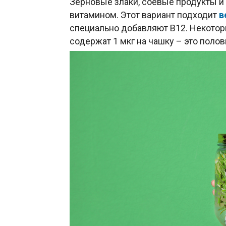
Зерновые злаки, соевые продукты и
витамином. Этот вариант подходит
в
специально добавляют В12. Некотор
содержат 1 мкг на чашку – это поло