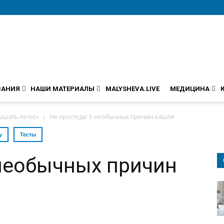
ВАНИЯ
НАШИ МАТЕРИАЛЫ
MALYSHEVA.LIVE
МЕДИЦИНА
Дышать легко»
Не простуда: 5 необычных причин кашля
у
Тесты
 необычных причин