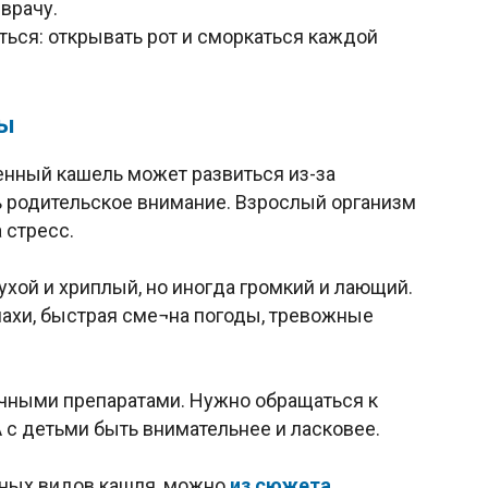
врачу.
ься: открывать рот и сморкаться каждой
мы
генный кашель может развиться из-за
 родительское внимание. Взрослый организм
 стресс.
хой и хриплый, но иногда громкий и лающий.
пахи, быстрая сме¬на погоды, тревожные
чными препаратами. Нужно обращаться к
А с детьми быть внимательнее и ласковее.
чных видов кашля, можно
из сюжета