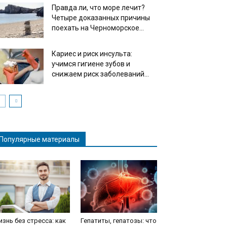
Правда ли, что море лечит?
Четыре доказанных причины
поехать на Черноморское...
Кариес и риск инсульта:
учимся гигиене зубов и
снижаем риск заболеваний...
Популярные материалы
знь без стресса: как
Гепатиты, гепатозы: что