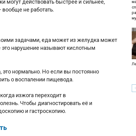
тки могут действовать быстрее и сильнее,
ма
сп
— вообще не работать.
р
м
воими задачами, еда может из желудка может
е это нарушение называют кислотным
Ле
, это нормально. Но если вы постоянно
орить о воспалении пищевода.
 когда изжога переходит в
лезнь. Чтобы диагностировать её и
доскопию и гастроскопию.
ть