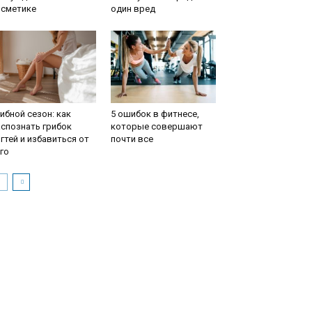
осметике
один вред
ибной сезон: как
5 ошибок в фитнесе,
спознать грибок
которые совершают
гтей и избавиться от
почти все
го