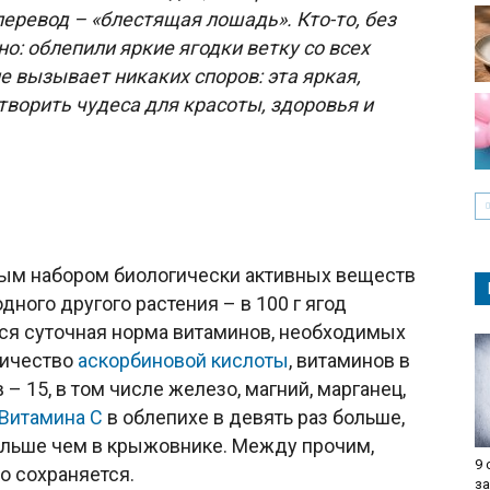
еревод – «блестящая лошадь». Кто-то, без
но: облепили яркие ягодки ветку со всех
не вызывает никаких споров: эта яркая,
творить чудеса для красоты, здоровья и
ым набором биологически активных веществ
одного другого растения – в 100 г ягод
ся суточная норма витаминов, необходимых
личество
аскорбиновой кислоты
, витаминов в
– 15, в том числе железо, магний, марганец,
Витамина С
в облепихе в девять раз больше,
больше чем в крыжовнике. Между прочим,
9
о сохраняется.
з