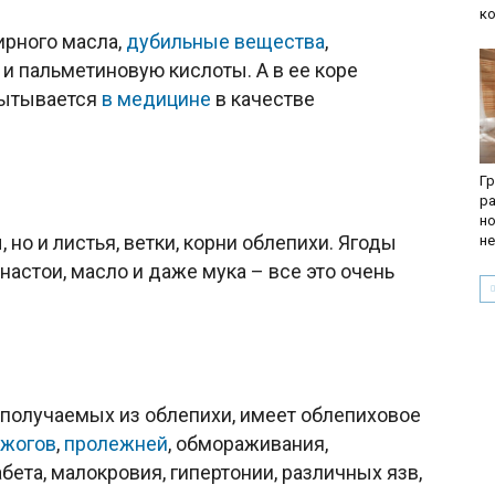
к
ирного масла,
дубильные вещества
,
и пальметиновую кислоты. А в ее коре
пытывается
в медицине
в качестве
Гр
ра
но
 но и листья, ветки, корни облепихи. Ягоды
не
настои, масло и даже мука – все это очень
 получаемых из облепихи, имеет облепиховое
ожогов
,
пролежней
, обмораживания,
абета, малокровия, гипертонии, различных язв,