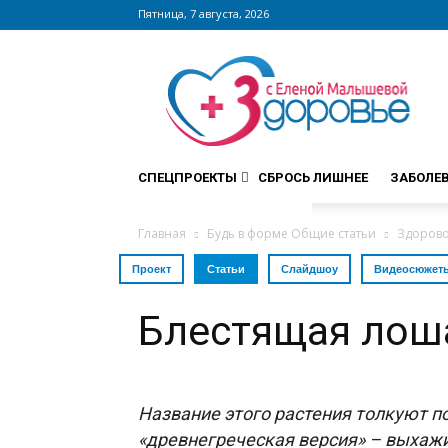
Пятница, 7 августа, 2026
Сайт
zdorovieinfo.ru
–
крупнейший
медицинский
интернет-
СПЕЦПРОЕКТЫ
СБРОСЬ ЛИШНЕЕ
ЗАБОЛЕ
портал
России
Главная
Будь в форме Общие статьи
Здорово
Проект
Статьи
Слайдшоу
Видеосюжет
Блестящая лош
Название этого растения толкуют п
«древнегреческая версия» – выхаж