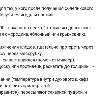
ля тех, у кого после получения облепихового
Получится ягодная пастила.
0 г сахарного песка, 1 стакан ягодного сока
ная смородина, яблочный или крыжовник).
мягчения плодов, тщательно протереть через
ссу через мясорубку.
ы он растворился (поможет миксер).
оску или противень, раскатать до толщины 1-
ания (температура внутри духового шкафа
и оставить приоткрытой.
нравится), пересыпают сахарной пудрой, и