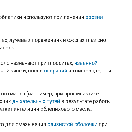
 облепихи используют при лечении
эрозии
ах, лучевых поражениях и ожогах глаз оно
апель.
сло назначают при глосситах,
язвенной
ной кишки, после
операций
на пищеводе, при
ого масла (например, при профилактике
рхних
дыхательных путей
в результате работы
агает ингаляции облепихового масла.
го для смазывания
слизистой оболочки
при