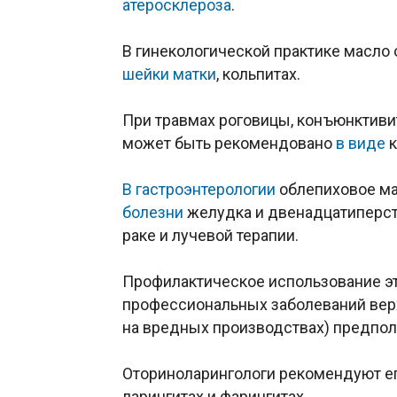
атеросклероза
.
В гинекологической практике масло
шейки матки
, кольпитах.
При
травмах роговицы, конъюнктивит
может быть рекомендовано
в виде
к
В гастроэнтерологии
облепиховое ма
болезни
желудка и двенадцатиперст
раке и лучевой терапии.
Профилактическое использование эт
профессиональных заболеваний ве
на вредных производствах) предпол
Оториноларингологи рекомендуют е
ларингитах и фарингитах.