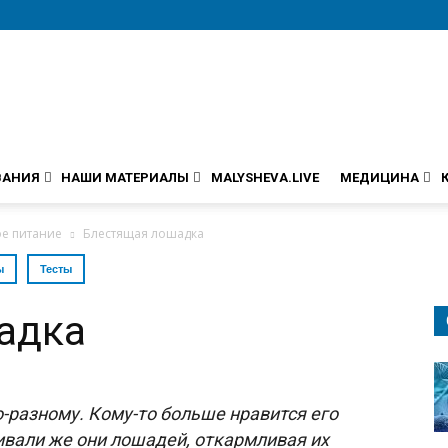
ВАНИЯ
НАШИ МАТЕРИАЛЫ
MALYSHEVA.LIVE
МЕДИЦИНА
е питание
Блестящая лошадка
ы
Тесты
адка
о-разному. Кому-то больше нравится его
ивали же они лошадей, откармливая их