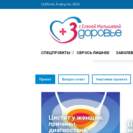
Суббота, 8 августа, 2026
Сайт
zdorovieinfo.ru
–
крупнейший
медицинский
СПЕЦПРОЕКТЫ
СБРОСЬ ЛИШНЕЕ
ЗАБОЛЕ
интернет-
портал
России
Проект
Вопрос-ответ
Участники проекта
Цистит у женщин:
причины,
Ц
диагностика,
м