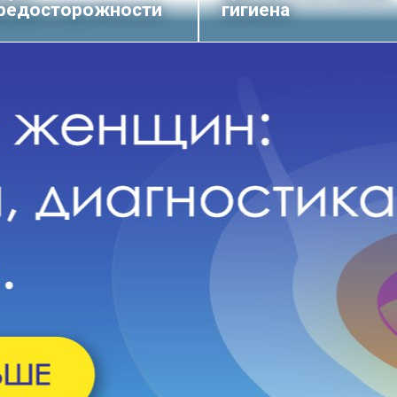
редосторожности
гигиена