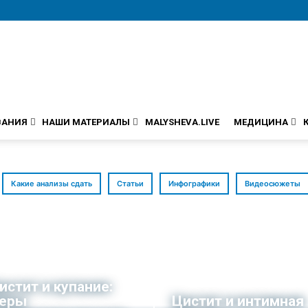
ВАНИЯ
НАШИ МАТЕРИАЛЫ
MALYSHEVA.LIVE
МЕДИЦИНА
Какие анализы сдать
Статьи
Инфографики
Видеосюжеты
истит и купание:
еры
Цистит и интимная