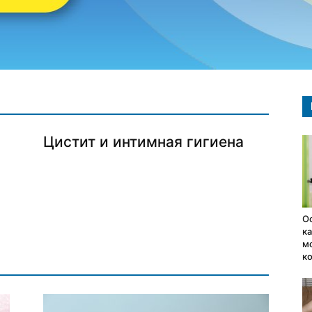
Цистит и интимная гигиена
О
к
мо
к