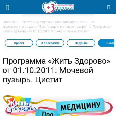
Главная
Все статьи раздела «Скажи циститу «нет»
Все
видеосюжеты раздела "Вся правда о мочевом пузыре"
Программа
«Жить Здорово» от 01.10.2011: Мочевой пузырь. Цистит
Проект
О программе
Ведущие
Сюжет
Программа «Жить Здорово»
от 01.10.2011: Мочевой
пузырь. Цистит