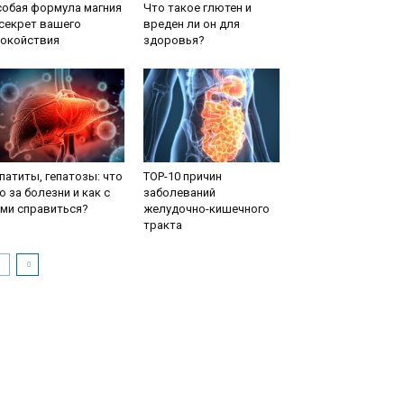
собая формула магния
Что такое глютен и
секрет вашего
вреден ли он для
покойствия
здоровья?
патиты, гепатозы: что
TOP-10 причин
о за болезни и как с
заболеваний
ми справиться?
желудочно-кишечного
тракта