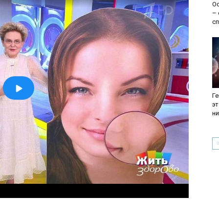
О
– 
с
Ге
эт
ни