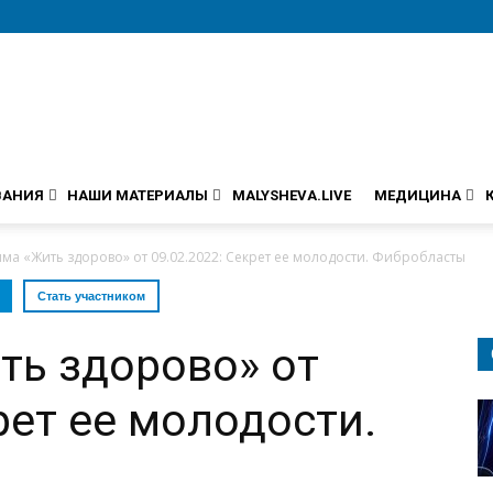
ВАНИЯ
НАШИ МАТЕРИАЛЫ
MALYSHEVA.LIVE
МЕДИЦИНА
ма «Жить здорово» от 09.02.2022: Секрет ее молодости. Фибробласты
Стать участником
ть здорово» от
рет ее молодости.