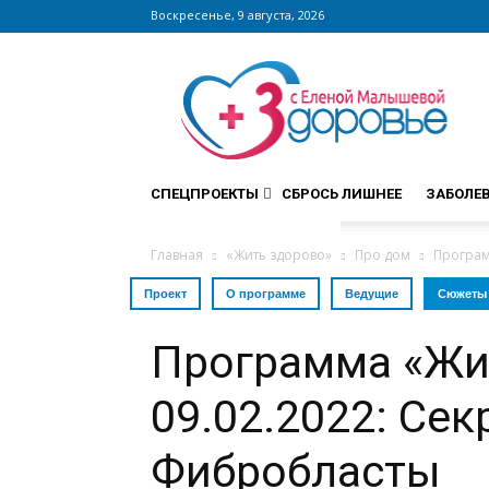
Воскресенье, 9 августа, 2026
Сайт
zdorovieinfo.ru
–
крупнейший
медицинский
интернет-
СПЕЦПРОЕКТЫ
СБРОСЬ ЛИШНЕЕ
ЗАБОЛЕ
портал
России
Главная
«Жить здорово»
Про дом
Програм
Проект
О программе
Ведущие
Сюжеты
Программа «Жи
09.02.2022: Сек
Фибробласты