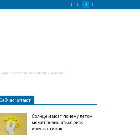
вороды с антипригарным покрытием?
Сейчас читают
Солнце и мозг: почему летом
может повышаться риск
инсульта и как...