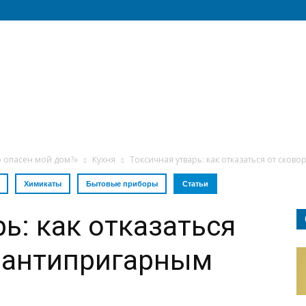
о опасен мой дом?»
Кухня
Токсичная утварь: как отказаться от ско
Химикаты
Бытовые приборы
Статьи
ь: как отказаться
с антипригарным