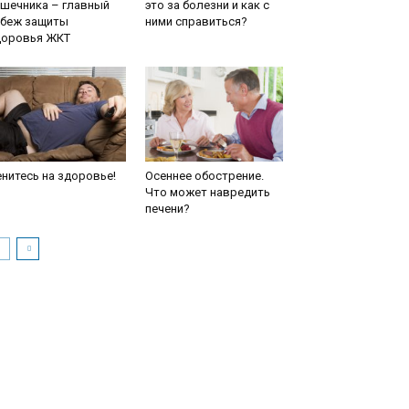
ишечника – главный
это за болезни и как с
убеж защиты
ними справиться?
доровья ЖКТ
нитесь на здоровье!
Осеннее обострение.
Что может навредить
печени?