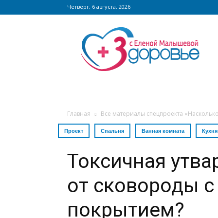
Четверг, 6 августа, 2026
Сайт
zdorovieinfo.ru
–
крупнейший
медицинский
интернет-
портал
России
Главная
Все материалы спецпроекта «Наскольк
Проект
Спальня
Ванная комната
Кухня
Токсичная утвар
от сковороды 
покрытием?