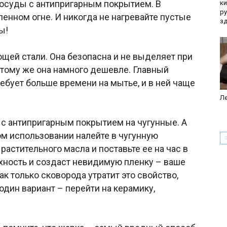
посуды с антипригарным покрытием. В
к
р
ленном огне. И никогда не нагревайте пустые
з
ы!
щей стали. Она безопасна и не выделяет при
К тому же она намного дешевле. Главный
ебует больше времени на мытье, и в ней чаще
Ле
с антипригарным покрытием на чугунные. А
ом использовании налейте в чугунную
астительного масла и поставьте ее на час в
рхность и создаст невидимую пленку – ваше
ак только сковорода утратит это свойство,
дин вариант – перейти на керамику,