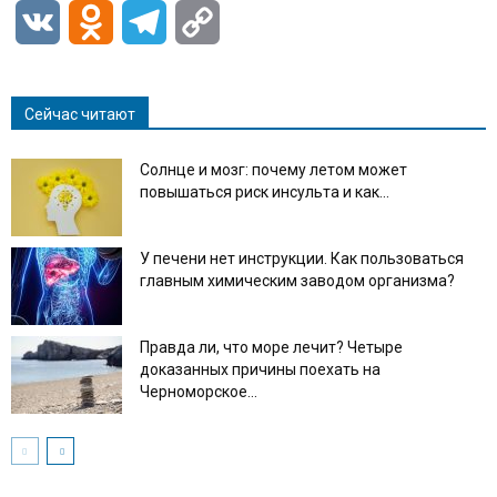
VK
Odnoklassniki
Telegram
Copy
Link
Сейчас читают
Солнце и мозг: почему летом может
повышаться риск инсульта и как...
У печени нет инструкции. Как пользоваться
главным химическим заводом организма?
Правда ли, что море лечит? Четыре
доказанных причины поехать на
Черноморское...