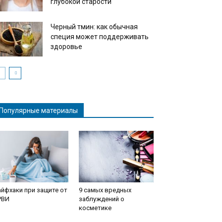
глубокой старости
Черный тмин: как обычная
специя может поддерживать
здоровье
Популярные материалы
йфхаки при защите от
9 самых вредных
РВИ
заблуждений о
косметике