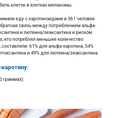
ель клеток в клетках меланомы.
инимали еду с каротиноидами и 561 человек
 обратная связь между потреблением альфа-
оксантина и лютеина/зеаксантина и риском
х, кто потреблял меньшее количество
составляли: 61% для альфа-каротина, 54%
иптоксантина и 49% для лютеина/зеаксантина.
каротину:
0 граммах).