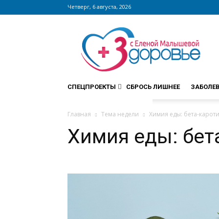
Четверг, 6 августа, 2026
Сайт
zdorovieinfo.ru
–
крупнейший
медицинский
интернет-
СПЕЦПРОЕКТЫ
СБРОСЬ ЛИШНЕЕ
ЗАБОЛЕ
портал
России
Главная
Тема недели
Химия еды: бета-карот
Химия еды: бет