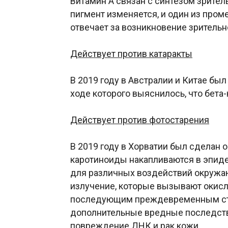
Витамин А связан с синтезом зрител
пигмент изменяется, и один из про
отвечает за возникновение зритель
Действует против катаракты
В 2019 году в Австралии и Китае был
ходе которого выяснилось, что бета-
Действует против фотостарения
В 2019 году в Хорватии был сделан 
каротиноиды накапливаются в эпид
для различных воздействий окружа
излучение, которые вызывают окисл
последующим преждевременным ста
дополнительные вредные последстви
повреждение ДНК и рак кожи.