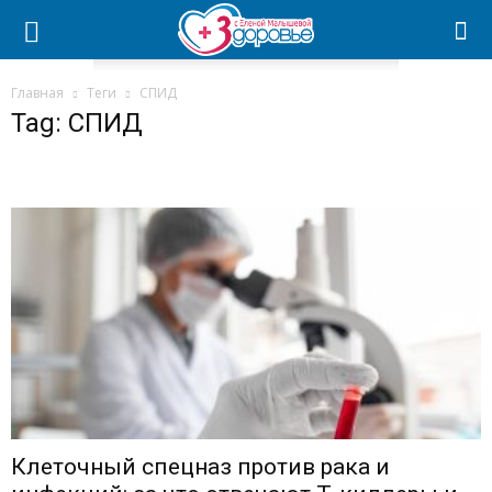
Главная
Теги
СПИД
Tag: СПИД
Клеточный спецназ против рака и