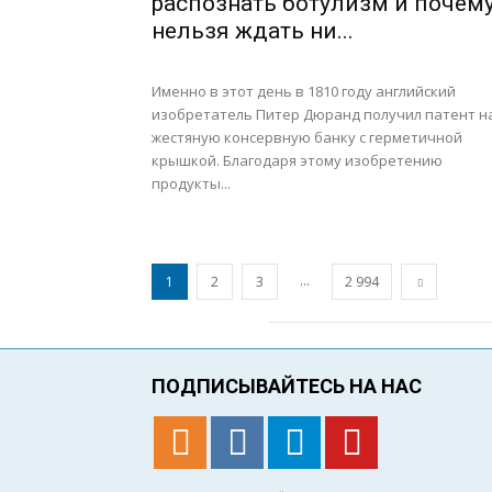
распознать ботулизм и почем
нельзя ждать ни...
Именно в этот день в 1810 году английский
изобретатель Питер Дюранд получил патент н
жестяную консервную банку с герметичной
крышкой. Благодаря этому изобретению
продукты...
...
1
2
3
2 994
ПОДПИСЫВАЙТЕСЬ НА НАС