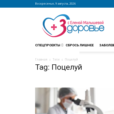
Воскресенье, 9 августа, 2026
Сайт
zdorovieinfo.ru
–
крупнейший
медицинский
интернет-
СПЕЦПРОЕКТЫ
СБРОСЬ ЛИШНЕЕ
ЗАБОЛЕ
портал
России
Главная
Теги
Поцелуй
Tag: Поцелуй