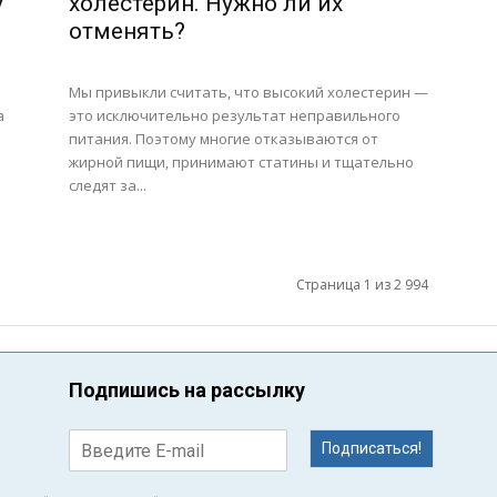
у
холестерин. Нужно ли их
отменять?
Мы привыкли считать, что высокий холестерин —
а
это исключительно результат неправильного
питания. Поэтому многие отказываются от
жирной пищи, принимают статины и тщательно
следят за...
Страница 1 из 2 994
Подпишись на рассылку
Подписаться!