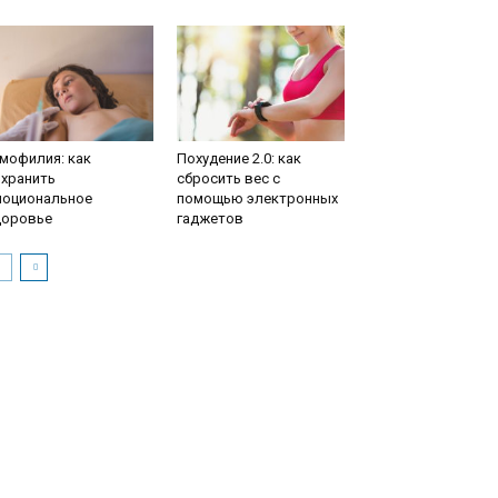
мофилия: как
Похудение 2.0: как
охранить
сбросить вес с
моциональное
помощью электронных
доровье
гаджетов