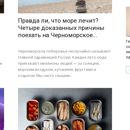
Правда ли, что море лечит?
Четыре доказанных причины
поехать на Черноморское...
Ге
с
Черноморское побережье неслучайно называют
э
й
главной здравницей России. Каждое лето сюда
з
ое
приезжают миллионы людей — за солнцем,
морским воздухом, купанием, фруктами и
отдыхом. Мы часто слышим...