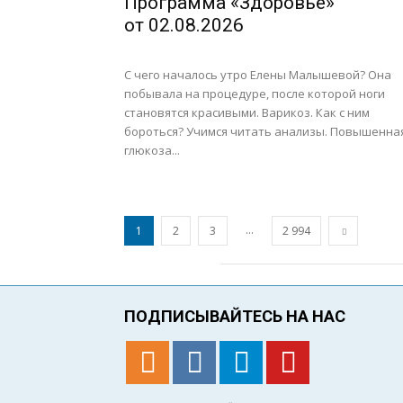
Программа «Здоровье»
от 02.08.2026
С чего началось утро Елены Малышевой? Она
побывала на процедуре, после которой ноги
становятся красивыми. Варикоз. Как с ним
бороться? Учимся читать анализы. Повышенна
глюкоза...
...
1
2
3
2 994
ПОДПИСЫВАЙТЕСЬ НА НАС