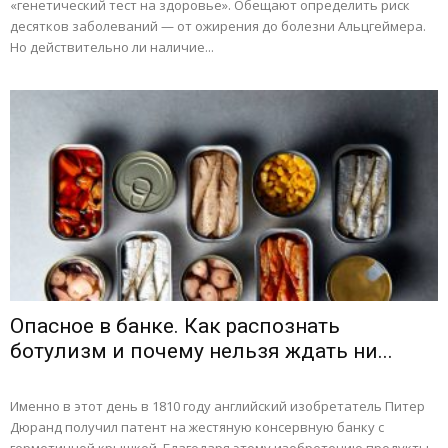
«генетический тест на здоровье». Обещают определить риск
десятков заболеваний — от ожирения до болезни Альцгеймера.
Но действительно ли наличие...
Опасное в банке. Как распознать
ботулизм и почему нельзя ждать ни...
Именно в этот день в 1810 году английский изобретатель Питер
Дюранд получил патент на жестяную консервную банку с