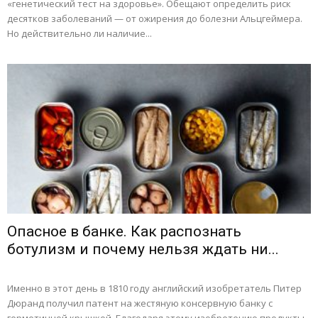
«генетический тест на здоровье». Обещают определить риск
десятков заболеваний — от ожирения до болезни Альцгеймера.
Но действительно ли наличие...
Опасное в банке. Как распознать
ботулизм и почему нельзя ждать ни...
Именно в этот день в 1810 году английский изобретатель Питер
Дюранд получил патент на жестяную консервную банку с