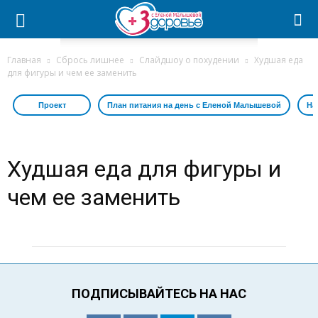
Главная
Сбрось лишнее
Слайдшоу о похудении
Худшая еда
для фигуры и чем ее заменить
Проект
План питания на день с Еленой Малышевой
На
Худшая еда для фигуры и
чем ее заменить
ПОДПИСЫВАЙТЕСЬ НА НАС