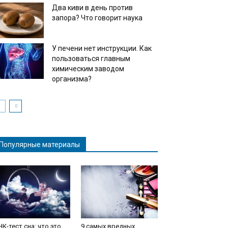
Два киви в день против
запора? Что говорит наука
У печени нет инструкции. Как
пользоваться главным
химическим заводом
организма?
Популярные материалы
К-тест сна: что это
9 самых вредных