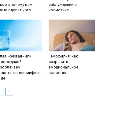
кое и почему вам
заблуждений о
жно сделать это...
косметике
лая, «живая» или
Гемофилия: как
одородная?
сохранить
азоблачаем
эмоциональное
аркетинговые мифы о
здоровье
оде