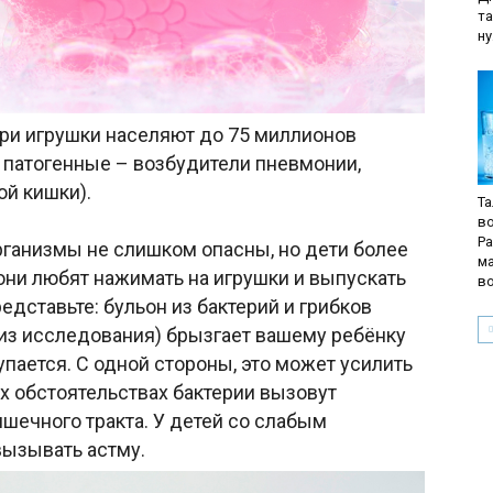
та
ну
ри игрушки населяют до 75 миллионов
 и патогенные – возбудители пневмонии,
ой кишки).
Та
в
Р
рганизмы не слишком опасны, но дети более
м
 они любят нажимать на игрушки и выпускать
в
едставьте: бульон из бактерий и грибков
а из исследования) брызгает вашему ребёнку
упается. С одной стороны, это может усилить
х обстоятельствах бактерии вызовут
шечного тракта. У детей со слабым
вызывать астму.