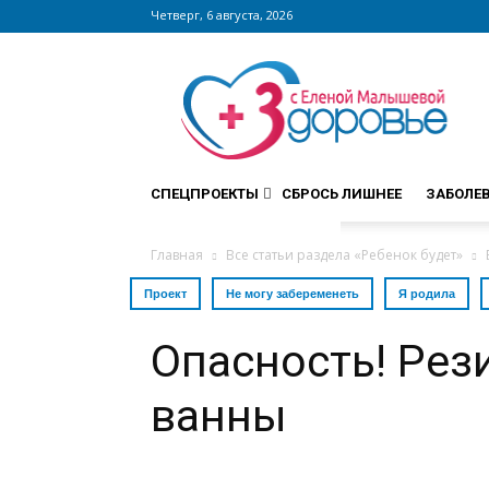
Четверг, 6 августа, 2026
Сайт
zdorovieinfo.ru
–
крупнейший
медицинский
интернет-
СПЕЦПРОЕКТЫ
СБРОСЬ ЛИШНЕЕ
ЗАБОЛЕ
портал
России
Главная
Все статьи раздела «Ребенок будет»
Проект
Не могу забеременеть
Я родила
Опасность! Рез
ванны