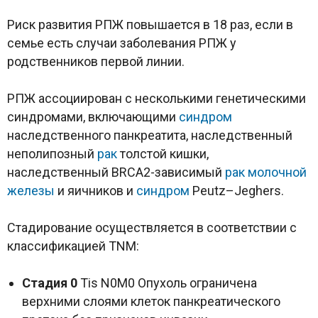
Риск развития РПЖ повышается в 18 раз, если в
семье есть случаи заболевания РПЖ у
родственников первой линии.
РПЖ ассоциирован с несколькими генетическими
синдромами, включающими
синдром
наследственного панкреатита, наследственный
неполипозный
рак
толстой кишки,
наследственный BRCA2-зависимый
рак молочной
железы
и яичников и
синдром
Peutz–Jeghers.
Стадирование осуществляется в соответствии с
классификацией ТNM:
Стадия 0
Тis N0M0 Опухоль ограничена
верхними слоями клеток панкреатического