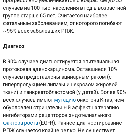
прогрессивно увеличивается с возрастом до 55
случаев на 100 тыс. населения в год в возрастной
группе старше 65 лет. Считается наиболее
фатальным заболеванием, от которого погибают
~95% всех заболевших РПЖ.
Диагноз
В 90% случаев диагностируется эпителиальная
протоковая аденокарцинома. Оставшиеся 10%
случаев представлены ацинарным раком (с
гиперпродукцией липазы и некрозом жировой
ткани) и панкреатобластомой (у детей). Более 90%
всех случаев имеют
мутацию
онкогена K-ras, чем
обусловлен отрицательный эффект на терапию
ингибиторами рецепторов эндотелиального
фактора роста
(EGFR). Раннее диагностирование
РПЖ случается крайне редко. Не существует