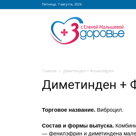
Пятница, 7 августа, 2026
Сайт
zdorovieinfo.ru
–
крупнейший
медицинский
интернет-
портал
России
Главная
Диметинден + Фенилэфрин
Диметинден + 
Торговое название.
Виброцил.
Состав и формы выпуска.
Комбин
— фенилэфрин и диметиндена малеат