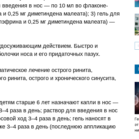
я введения в нос — по 10 мл во флаконе-
 и 0,25 мг диметиндена малеата); 3) гель для
лэфрина и 0,25 мг диметиндена малеата) —
удосуживающим действием. Быстро и
болочки носа и его придаточных пазух.
атическое лечение острого ринита,
го ринита, острого и хронического синусита,
детям старше 6 лет назначают капли в нос —
3–4 раза в день; раствор для введения в нос
овой ход 3–4 раза в день; гель наносят в
Ге
эт
же 3–4 раза в день (последнюю аппликацию
ни