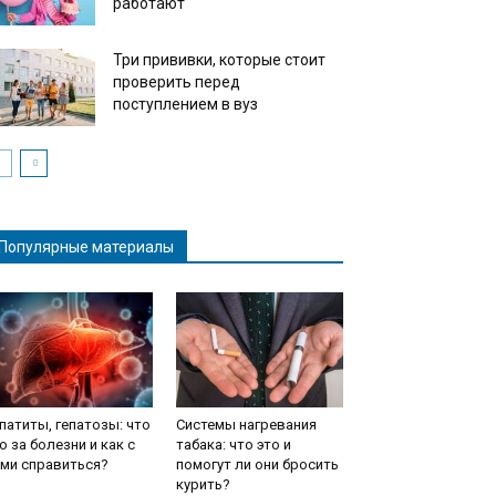
работают
Три прививки, которые стоит
проверить перед
поступлением в вуз
Популярные материалы
патиты, гепатозы: что
Системы нагревания
о за болезни и как с
табака: что это и
ми справиться?
помогут ли они бросить
курить?