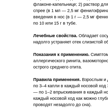
флаконе-капельнице; 2) раствор дл
спрее (в 1 мл — 2,5 мг фенилэфрина
введения в нос (в
1 г
— 2,5 мг фени
по 10 или
15 г
в тубе.
Лечебные свойства.
Обладает сос
надолго устраняет отек слизистой о
Показания к применению.
Симптом
аллергического ринита, вазомоторно
острого среднего отита.
Правила применения.
Взрослым и 
по 3–4 капли в каждый носовой ход 
— по 1–2 впрыскивания в каждый нос
каждый носовой ход как можно глуб
проводят незадолго до сна).