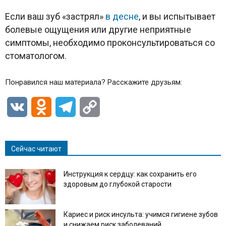
Если ваш зуб «застрял»
в десне
, и вы испытывает
болевые ощущения или другие неприятные
симптомы, необходимо проконсультироваться со
стоматологом.
Понравился наш материала? Расскажите друзьям:
VK
Odnoklassniki
Telegram
Copy
Link
Сейчас читают
Инструкция к сердцу: как сохранить его
здоровым до глубокой старости
Кариес и риск инсульта: учимся гигиене зубов
и снижаем риск заболеваний...