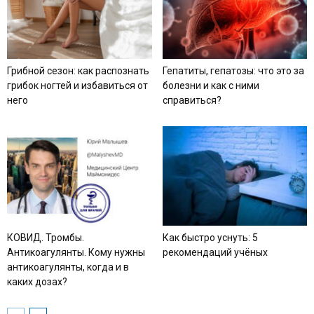
Грибной сезон: как распознать
Гепатиты, гепатозы: что это за
грибок ногтей и избавиться от
болезни и как с ними
него
справиться?
КОВИД. Тромбы.
Как быстро уснуть: 5
Антикоагулянты. Кому нужны
рекомендаций учёных
антикоагулянты, когда и в
каких дозах?