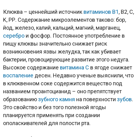
Клюква – ценнейший источник
витаминов B1
, B2, C,
K, РР. Содержание микроэлементов таково: бор,
йод, железо, калий, кальций, магний, марганец,
серебро
и фосфор. Постоянное употребление в
пищу клюквы значительно снижает риск
возникновения язвы желудка, так как убивает
бактерии, провоцирующие развитие этого недуга.
Высокое содержание
витамина С
в ягоде снижает
воспаление
десен. Недавно ученые выяснили, что
в клюквенном соке содержится вещество под
названием проантоцианид – оно препятствует
образованию
зубного камня
на поверхности
зубов
.
Это свойство и без того полезной ягоды
планируется применять при создании
ополаскивателей для полости рта.