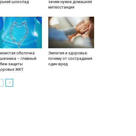
орький шоколад
зачем нужна домашняя
метеостанция
лизистая оболочка
Эмпатия и здоровье:
ишечника – главный
почему от сострадания
убеж защиты
один вред
доровья ЖКТ