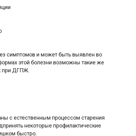
яции
ю
без симптомов и может быть выявлен во
 формах этой болезни возможны такие же
к при ДГПЖ.
аны с естественным процессом старения
едпринять некоторые профилактические
лишком быстро.