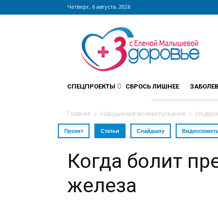
Четверг, 6 августа, 2026
Сайт
zdorovieinfo.ru
–
крупнейший
медицинский
интернет-
СПЕЦПРОЕКТЫ
СБРОСЬ ЛИШНЕЕ
ЗАБОЛЕ
портал
России
Главная
Нарушения мочеиспускания
Недер
Проект
Статьи
Слайдшоу
Видеосюжет
Когда болит пр
железа