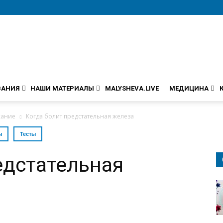
ВАНИЯ
НАШИ МАТЕРИАЛЫ
MALYSHEVA.LIVE
МЕДИЦИНА
жание
Когда болит предстательная железа
ы
Тесты
едстательная