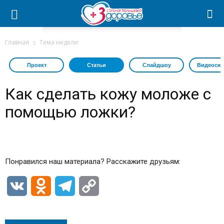
Главная
Тема недели
Проект
Статьи
Слайдшоу
Видеосю
Как сделать кожу моложе с
помощью ложки?
Понравился наш материала? Расскажите друзьям:
VK
Odnoklassniki
Telegram
Copy
Link